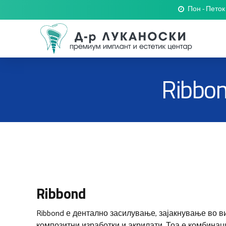
Пон - Петок
Ribbo
Ribbond
Ribbond е дентално засилување, зајакнување во в
композитни изработки и акрилати. Тоа е комбинац