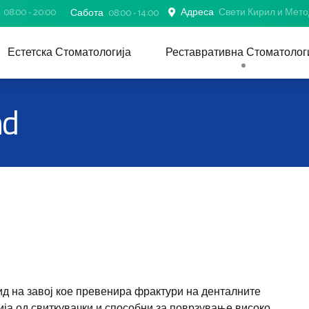
08:00 - 20:00
Адреса
Свети Кирил и Методи
Сабота
08:00 - 14:00
Естетска Стоматологија
Реставративна Стоматолог
nd
ид на завој кое превенира фрактури на денталните
ија од свиткувачки и способни за поврзување високо