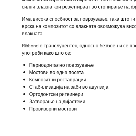
силни влакна кои резултираат во стопирање на фр
Има висока спосбност за поврзување, така што г
врска на композитот со влакната овозможува висо
влакната.
Ribbond е транслуцентен, односно безбоен и се п
употреби како што се:
Периодонтално поврзување
Мостови во една посета
Композитни реставрации
Стабилизација на заби во авулзија
Ортодонтски ритеинери
Затворање на дијастеми
Провизорни мостови