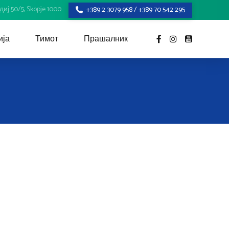
ј 50/5, Skopje 1000
+389 2 3079 958 / +389 70 542 295
ија
Тимот
Прашалник